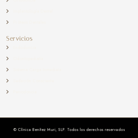
Ortodoncia
Implantología Dental
Prótesis Dentales
Servicios
Endodoncia
Odontopediatía
Sistema Carga Inmediata
Sedación Consciente
Periodoncia
© Clínica Benítez Muri, SLP. Todos los derechos reservados