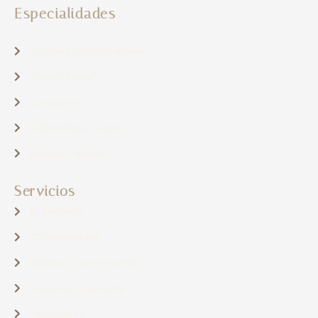
Especialidades
Carillas Estéticas Dentales
Cirugía Dental
Ortodoncia
Implantología Dental
Prótesis Dentales
Servicios
Endodoncia
Odontopediatía
Sistema Carga Inmediata
Sedación Consciente
Periodoncia