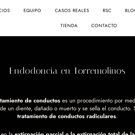
CIOS
EQUIPO
CASOS REALES
RSC
BLO
TIENDA
CONTACTO
Endodoncia en Torremolinos
atamiento de conductos
es un procedimiento por medi
 de un diente, dañado o muerto y se sella el conducto. S
tratamiento de conductos radiculares
.
 en la
extirpación parcial o la extirpación total de l