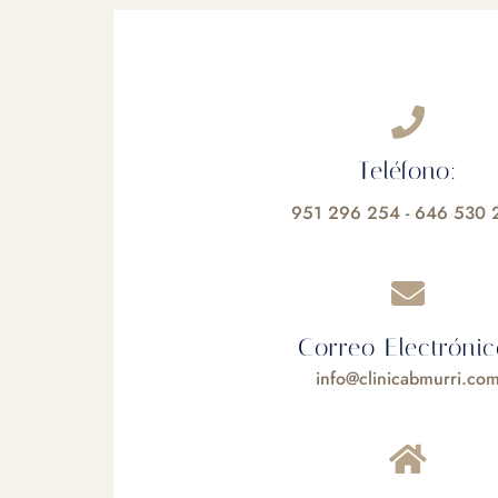
Teléfono:
951 296 254
-
646 530 
Correo Electrónic
info@clinicabmurri.co