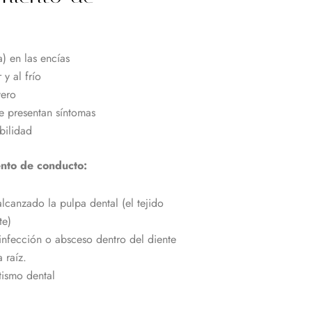
a) en las encías
 y al frío
vero
e presentan síntomas
bilidad
ento de conducto:
alcanzado la pulpa dental (el tejido
te)
nfección o absceso dentro del diente
 raíz.
tismo dental