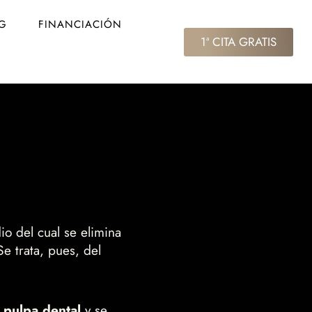
G
FINANCIACIÓN
1ª CITA GRATIS
o del cual se elimina
e trata, pues, del
a pulpa dental
y se