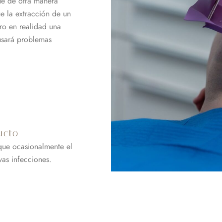
ue de otra manera
ue la extracción de un
ero en realidad una
ausará problemas
ucto
nque ocasionalmente el
vas infecciones.