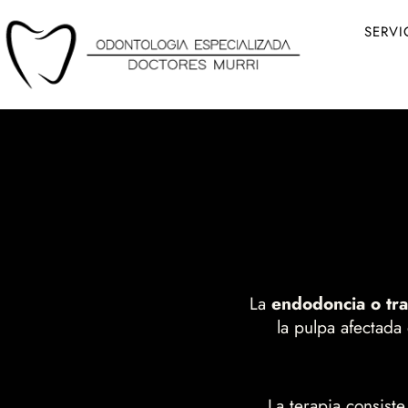
Ir
SERVI
al
contenido
La
endodoncia o tr
la pulpa afectada
La terapia consiste