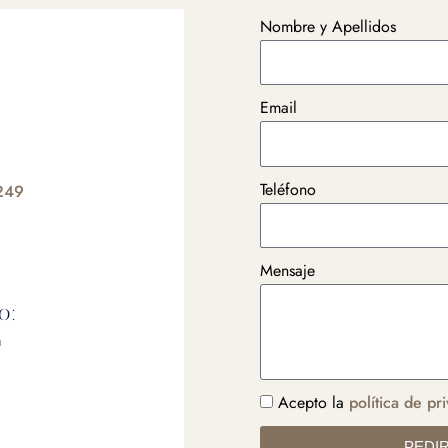
Nombre y Apellidos
Email
Teléfono
249
Mensaje
o:
m
Acepto la
política de pr
PEDIR