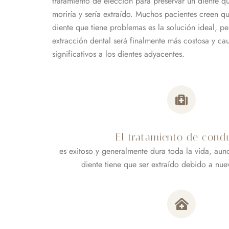
tratamiento de elección para preservar un diente q
moriría y sería extraído. Muchos pacientes creen q
diente que tiene problemas es la solución ideal, p
extracción dental será finalmente más costosa y c
significativos a los dientes adyacentes.
El tratamiento de cond
es exitoso y generalmente dura toda la vida, au
diente tiene que ser extraído debido a nue