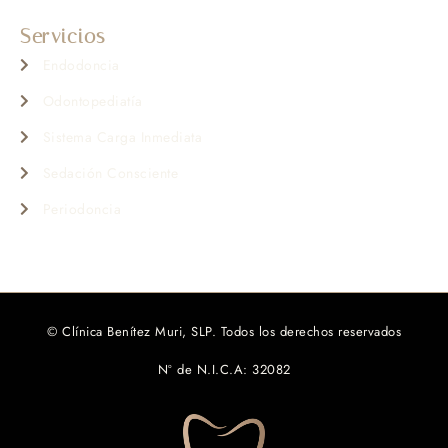
Servicios
Endodoncia
Odontopediatía
Sistema Carga Inmediata
Sedación Consciente
Periodoncia
© Clínica Benítez Muri, SLP. Todos los derechos reservados
Nº de N.I.C.A: 32082