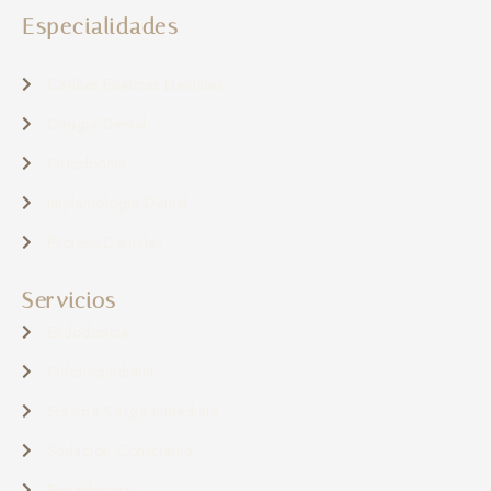
Especialidades
Carillas Estéticas Dentales
Cirugía Dental
Ortodoncia
Implantología Dental
Prótesis Dentales
Servicios
Endodoncia
Odontopediatía
Sistema Carga Inmediata
Sedación Consciente
Periodoncia