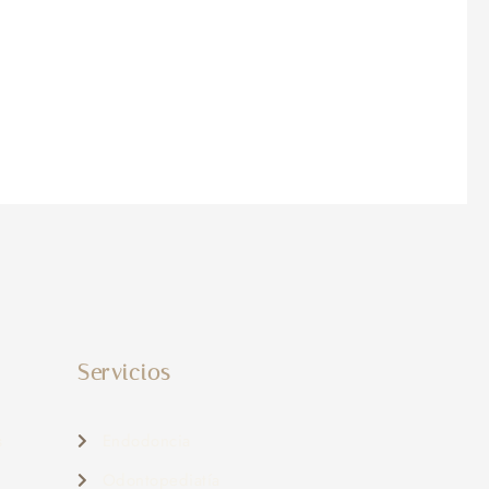
Servicios
s
Endodoncia
Odontopediatía