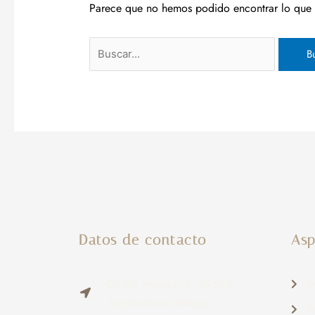
Parece que no hemos podido encontrar lo que 
Datos de contacto
Asp
C/ Río Aranda, 3, 29620
A
Torremolinos, Málaga
P