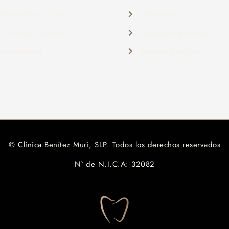
rotección de Datos
Ortodoncia
olítica de Cookies
Implantología Dental
ccesibilidad
Prótesis Dentales
© Clínica Benítez Muri, SLP. Todos los derechos reservados
Nº de N.I.C.A: 32082