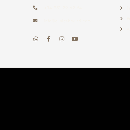
+34 951 29 62 54
P
P
info@clinicabmurri.com
A